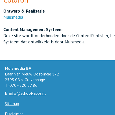
Ontwerp &
Realisatie
Muismedia
Content Management Systeem
Deze site wordt onderhouden door de ContentPublisher, 
Systeem dat ontwikkeld is door Muismedia.
Muismedia BV
Laan van Nieuw Oost-indië 172
2593 CB ‘s-Gravenhage
T: 070 - 220 57 86
E:
info@school-apps.nl
Sitemap
Disclaimer