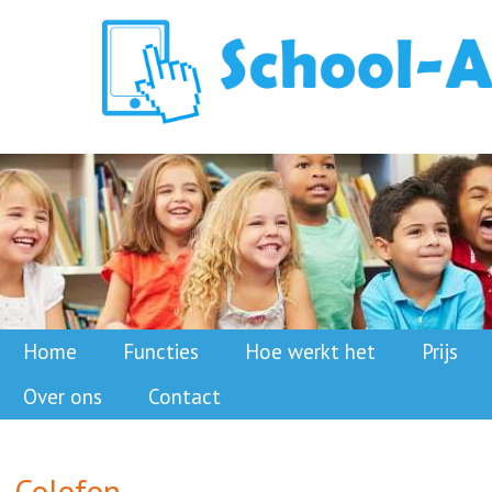
Home
Functies
Hoe werkt het
Prijs
Over ons
Contact
Colofon