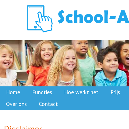
Home
Functies
Hoe werkt het
Prijs
Over ons
Contact
Disclaimer