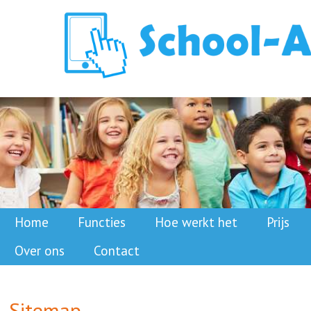
Home
Functies
Hoe werkt het
Prijs
Over ons
Contact
Sitemap