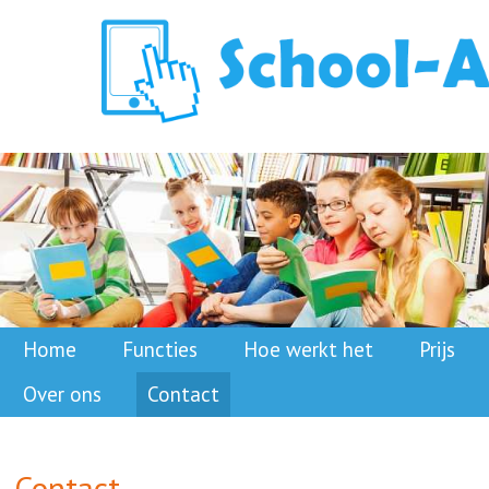
Home
Functies
Hoe werkt het
Prijs
Over ons
Contact
Contact